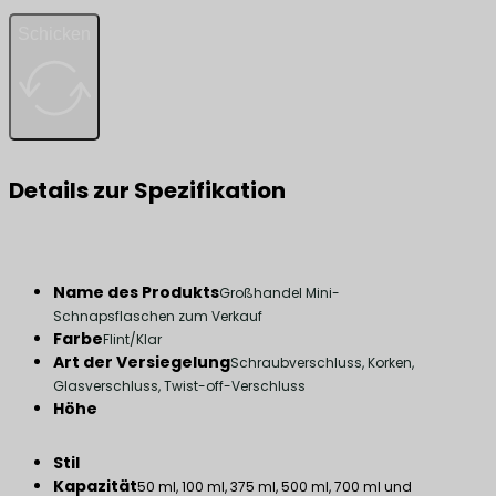
Schicken
Details zur Spezifikation
Name des Produkts
Großhandel Mini-
Schnapsflaschen zum Verkauf
Farbe
Flint/Klar
Art der Versiegelung
Schraubverschluss, Korken,
Glasverschluss, Twist-off-Verschluss
Höhe
Stil
Kapazität
50 ml, 100 ml, 375 ml, 500 ml, 700 ml und