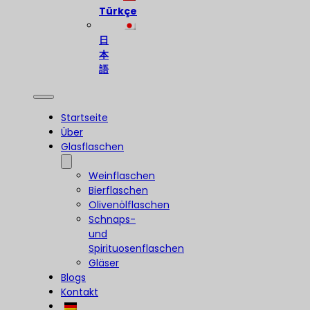
Türkçe
日
本
語
Startseite
Über
Glasflaschen
Weinflaschen
Bierflaschen
Olivenölflaschen
Schnaps-
und
Spirituosenflaschen
Gläser
Blogs
Kontakt