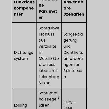
Funktions
Anwendb
he
kompone
are
Paramet
nten
Szenarien
er
Schraubve
rschluss
Langzeitla
aus
gerung
verzinkte
und
Dichtungs
m
Dichtheits
system
Metall/Sto
anforderu
pfen aus
ngen für
lebensmit
Spirituose
telechtem
n
Silikon
Schrumpf
halssiegel/
Duty-
Lösung
Laser-
Free-