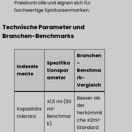
Preiskontrolle und eignen sich für
hochwertige Spirituosenmarken.
​Technische Parameter und
Branchen-Benchmarks​
Branchen
Spezifika
-
Indexele
tionspar
Benchma
mente
ameter
rk-
Vergleich
Besser als
±1,5 ml (50
der
Kapazitäts
ml-
herkömmli
toleranz
Benchmar
che ±2ml-
k)
Standard