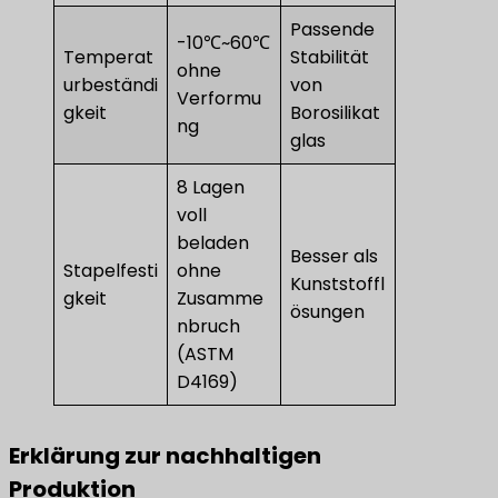
Passende
-10℃~60℃
Temperat
Stabilität
ohne
urbeständi
von
Verformu
gkeit
Borosilikat
ng
glas
8 Lagen
voll
beladen
Besser als
Stapelfesti
ohne
Kunststoffl
gkeit
Zusamme
ösungen
nbruch
(ASTM
D4169)
​Erklärung zur nachhaltigen
Produktion​