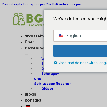
Zum Hauptinhalt springen
Zur Fußzeile springen
We've detected you might
English
Startseite
Über
Glasflaschen
Weinflaschen
Close and do not switch lan
Bierflaschen
Olivenölflaschen
Schnaps-
und
Spirituosenflaschen
Gläser
Blogs
Kontakt