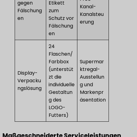
gegen
Etikett
Kanal-
Fälschung
zum
Kanalsteu
en
Schutz vor
erung
Fälschung
en
24
Flaschen/
Farbbox
Supermar
(unterstüt
ktregal-
Display-
zt die
Ausstellun
Verpacku
individuelle
g und
ngslösung
Gestaltun
Markenpr
g des
äsentation
LOGO-
Futters)
​Maßgeschneiderte Serviceleistungen​