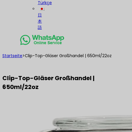
Türkçe
日
本
語
Startseite
>
Clip-Top-Gläser Großhandel | 650ml/22oz
Clip-Top-Gläser Großhandel |
650ml/22oz