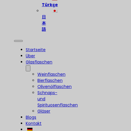
Türkçe
日
本
語
Startseite
Über
Glasflaschen
Weinflaschen
Bierflaschen
Olivenölflaschen
Schnaps-
und
Spirituosenflaschen
Gläser
Blogs
Kontakt