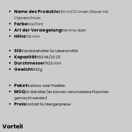
Name des Produkts
650 ml/22 Unzen Gläser mit
Clipverschluss
Farbe
Klar/Flint
Art der Versiegelung
Klemme oben
Höhe
126 mm
Stil
Vorratsbehälter für Lebensmittel
Kapazität
650 ML/22 OZ
Durchmesser
110,5 mm
Gewicht
430g
Paket
Kartons oder Paletten
MOQ
Ein Behälter (es können verschiedene Flaschen
gemischt werden)
Preis
Kontakt für Mengenpreise
Vorteil