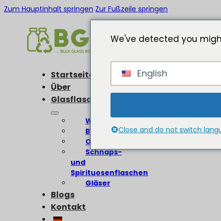
Zum Hauptinhalt springen
Zur Fußzeile springen
We've detected you might
English
Startseite
Über
Glasflaschen
Weinflaschen
Close and do not switch lan
Bierflaschen
Olivenölflaschen
Schnaps-
und
Spirituosenflaschen
Gläser
Blogs
Kontakt