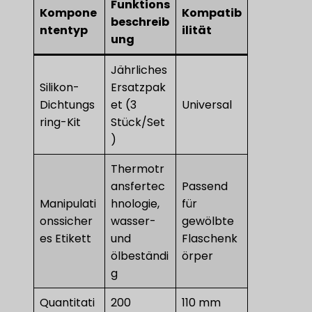
Funktions
Kompone
Kompatib
beschreib
ntentyp
ilität
ung
Jährliches
Silikon-
Ersatzpak
Dichtungs
et (3
Universal
ring-Kit
Stück/Set
)
Thermotr
ansfertec
Passend
Manipulati
hnologie,
für
onssicher
wasser-
gewölbte
es Etikett
und
Flaschenk
ölbeständi
örper
g
Quantitati
200
110 mm