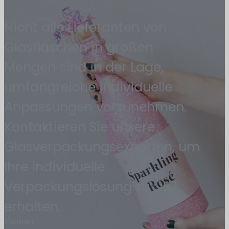
Nicht alle Lieferanten von
Glasflaschen in großen
Mengen sind in der Lage,
umfangreiche individuelle
Anpassungen vorzunehmen.
Kontaktieren Sie unsere
Glasverpackungsexperten, um
Ihre individuelle
Verpackungslösung zu
erhalten.
Kontakt