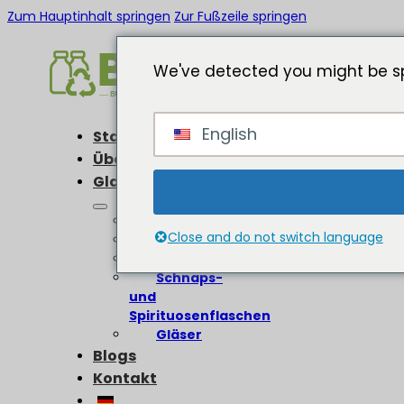
Zum Hauptinhalt springen
Zur Fußzeile springen
We've detected you might be sp
English
Startseite
Über
Glasflaschen
Weinflaschen
Close and do not switch language
Bierflaschen
Olivenölflaschen
Schnaps-
und
Spirituosenflaschen
Gläser
Blogs
Kontakt