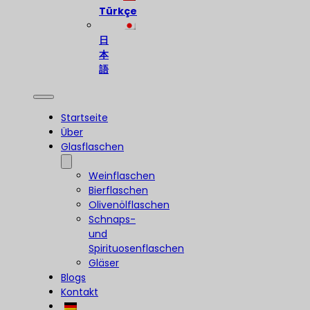
Türkçe
日
本
語
Startseite
Über
Glasflaschen
Weinflaschen
Bierflaschen
Olivenölflaschen
Schnaps-
und
Spirituosenflaschen
Gläser
Blogs
Kontakt