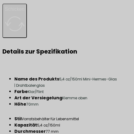
Schicken
Details zur Spezifikation
Name des Produkts
5,4 oz/150ml Mini-Hermes-Glas
| Drahtbalenglas
Farbe
Klar/Flint
Art der Versiegelung
Klemme oben
Höhe
70mm
Stil
Vorratsbehälter für Lebensmittel
Kapazität
5,4 oz/150ml
Durchmesser
77 mm