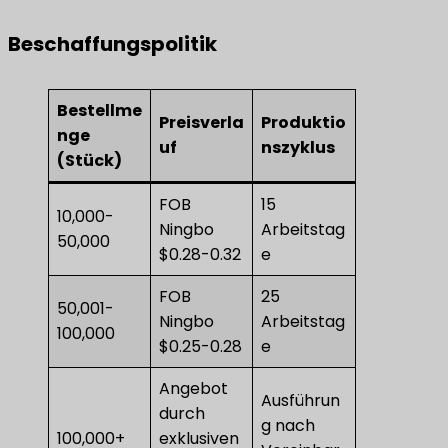
Beschaffungspolitik
Bestellme
Preisverla
Produktio
nge
uf
nszyklus
(Stück)
FOB
15
10,000-
Ningbo
Arbeitstag
50,000
$0.28-0.32
e
FOB
25
50,001-
Ningbo
Arbeitstag
100,000
$0.25-0.28
e
Angebot
Ausführun
durch
g nach
100,000+
exklusiven