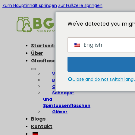
Zum Hauptinhalt springen
Zur Fußzeile springen
We've detected you might
English
Startseite
Über
Glasflaschen
Weinflaschen
Close and do not switch lan
Bierflaschen
Olivenölflaschen
Schnaps-
und
Spirituosenflaschen
Gläser
Blogs
Kontakt