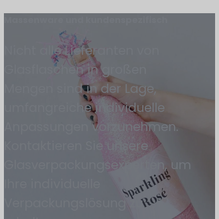
Massenware und kundenspezifisch
Nicht alle Lieferanten von
Glasflaschen in großen
Mengen sind in der Lage,
umfangreiche individuelle
Anpassungen vorzunehmen.
Kontaktieren Sie unsere
Glasverpackungsexperten, um
Ihre individuelle
Verpackungslösung zu