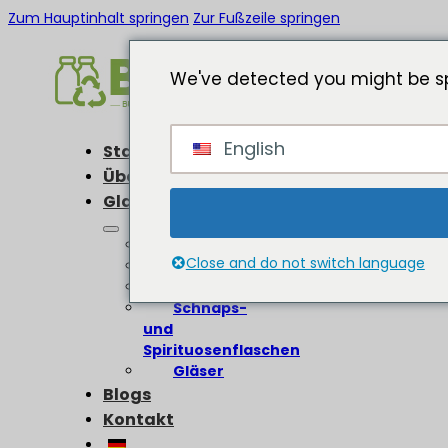
Zum Hauptinhalt springen
Zur Fußzeile springen
We've detected you might be sp
English
Startseite
Über
Glasflaschen
Weinflaschen
Close and do not switch language
Bierflaschen
Olivenölflaschen
Schnaps-
und
Spirituosenflaschen
Gläser
Blogs
Kontakt