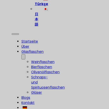
Türkçe
日
本
語
Startseite
Über
Glasflaschen
Weinflaschen
Bierflaschen
Olivenölflaschen
Schnaps-
und
Spirituosenflaschen
Gläser
Blogs
Kontakt