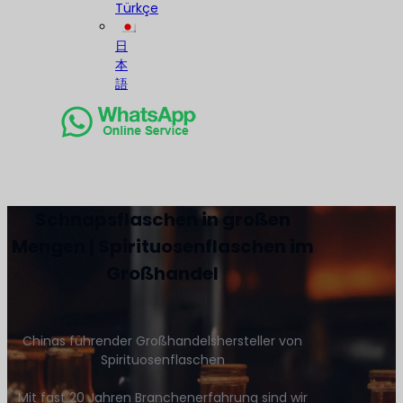
Türkçe
日
本
語
Schnapsflaschen in großen
Mengen | Spirituosenflaschen im
Großhandel
Chinas führender Großhandelshersteller von
Spirituosenflaschen
Mit fast 20 Jahren Branchenerfahrung sind wir