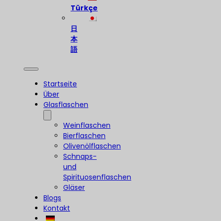
Türkçe
日
本
語
Startseite
Über
Glasflaschen
Weinflaschen
Bierflaschen
Olivenölflaschen
Schnaps-
und
Spirituosenflaschen
Gläser
Blogs
Kontakt