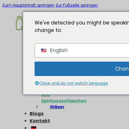
Zum Hauptinhalt springen
Zur Fußzeile springen
We've detected you might be speakin
change to:
Startseite
English
Über
Glasflaschen
Chan
Weinflaschen
Bierflaschen
Olivenölflaschen
Close and do not switch language
Schnaps-
und
Spirituosenflaschen
Gläser
Blogs
Kontakt