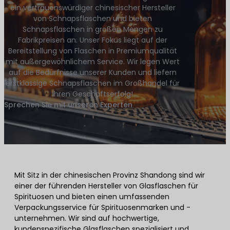
ein vertrauenswürdiger chinesischer Hersteller
von Schnapsflaschen und bieten
Schnapsflaschen in großen Mengen zu
Fabrikpreisen an. Unser Fokus liegt auf der
Bereitstellung von Flaschen in Premiumqualität
mit außergewöhnlichem Service. Wir legen Wert
auf die Bedürfnisse unserer Kunden und liefern
erstklassige Schnapsflaschen im Großhandel für
Ihren Geschäftserfolg!
Sprechen Sie mit unseren Experten
Mit Sitz in der chinesischen Provinz Shandong sind wir
einer der führenden Hersteller von Glasflaschen für
Spirituosen und bieten einen umfassenden
Verpackungsservice für Spirituosenmarken und -
unternehmen. Wir sind auf hochwertige,
kundenspezifische Glasflaschen spezialisiert und