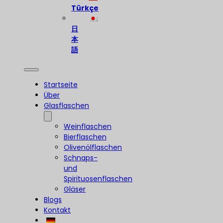
Türkçe
日
本
語
Startseite
Über
Glasflaschen
Weinflaschen
Bierflaschen
Olivenölflaschen
Schnaps-
und
Spirituosenflaschen
Gläser
Blogs
Kontakt