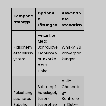
Optional
Anwendb
Kompone
e
are
ntentyp
Lösungen
Szenarien
Verzinkter
Metall-
Flaschenv
Schraubve
Whisky-/Li
erschlusss
rschluss/N
körverpac
ystem
aturkorke
kungen
n aus
Eiche
Anti-
Schrumpf
Channelin
Fälschung
halssiegel/
g-
ssicheres
Laser-
Kontrolle
Zubehör
Laseretike
im Duty-