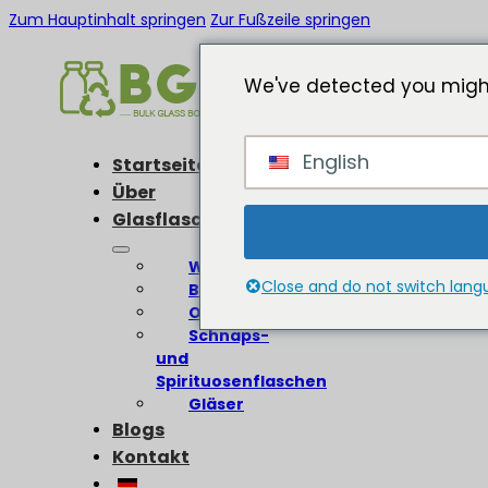
Zum Hauptinhalt springen
Zur Fußzeile springen
We've detected you might
English
Startseite
Über
Glasflaschen
Weinflaschen
Close and do not switch lan
Bierflaschen
Olivenölflaschen
Schnaps-
und
Spirituosenflaschen
Gläser
Blogs
Kontakt