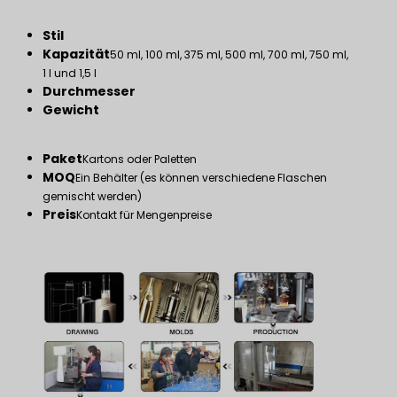
Stil
Kapazität
50 ml, 100 ml, 375 ml, 500 ml, 700 ml, 750 ml,
1 l und 1,5 l
Durchmesser
Gewicht
Paket
Kartons oder Paletten
MOQ
Ein Behälter (es können verschiedene Flaschen
gemischt werden)
Preis
Kontakt für Mengenpreise