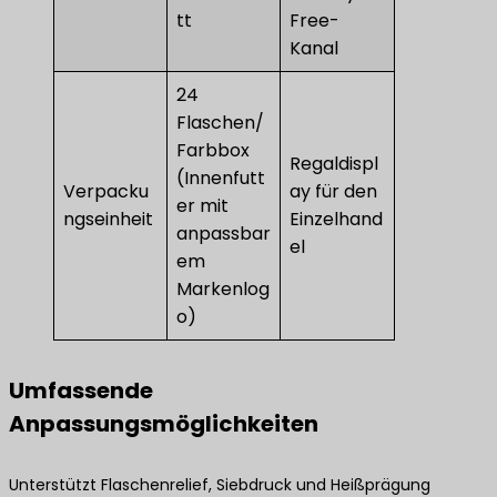
tt
Free-
Kanal
24
Flaschen/
Farbbox
Regaldispl
(Innenfutt
Verpacku
ay für den
er mit
ngseinheit
Einzelhand
anpassbar
el
em
Markenlog
o)
Umfassende
Anpassungsmöglichkeiten
Unterstützt Flaschenrelief, Siebdruck und Heißprägung