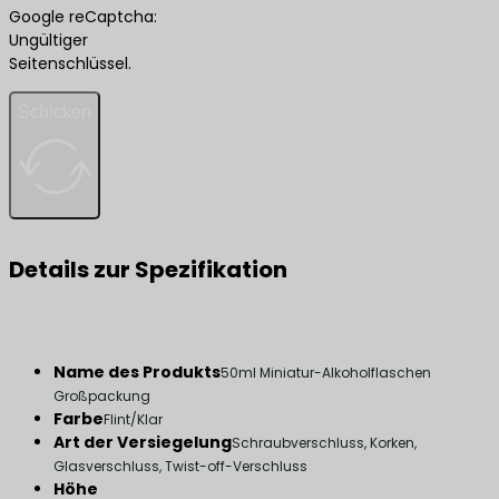
Google reCaptcha:
Ungültiger
Seitenschlüssel.
Schicken
Details zur Spezifikation
Name des Produkts
50ml Miniatur-Alkoholflaschen
Großpackung
Farbe
Flint/Klar
Art der Versiegelung
Schraubverschluss, Korken,
Glasverschluss, Twist-off-Verschluss
Höhe