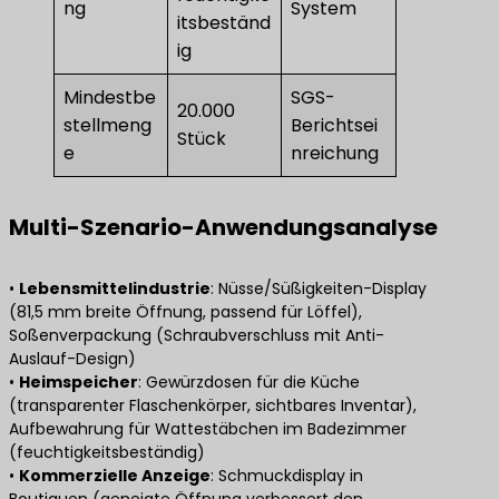
ng
System
itsbeständ
ig
Mindestbe
SGS-
20.000
stellmeng
Berichtsei
Stück
e
nreichung
Multi-Szenario-Anwendungsanalyse
• ​
Lebensmittelindustrie
​: Nüsse/Süßigkeiten-Display
(81,5 mm breite Öffnung, passend für Löffel),
Soßenverpackung (Schraubverschluss mit Anti-
Auslauf-Design)
• ​
​Heimspeicher​
​: Gewürzdosen für die Küche
(transparenter Flaschenkörper, sichtbares Inventar),
Aufbewahrung für Wattestäbchen im Badezimmer
(feuchtigkeitsbeständig)
• ​
Kommerzielle Anzeige
​: Schmuckdisplay in
Boutiquen (geneigte Öffnung verbessert den