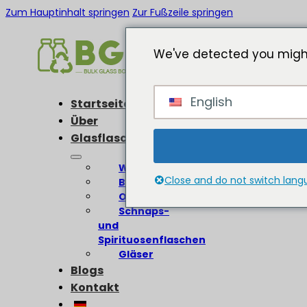
Zum Hauptinhalt springen
Zur Fußzeile springen
We've detected you might
English
Startseite
Über
Glasflaschen
Weinflaschen
Close and do not switch lan
Bierflaschen
Olivenölflaschen
Schnaps-
und
Spirituosenflaschen
Gläser
Blogs
Kontakt