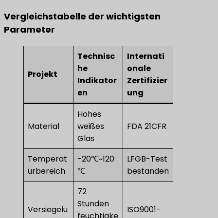
Vergleichstabelle der wichtigsten
Parameter
Technisc
Internati
he
onale
Projekt
Indikator
Zertifizier
en
ung
Hohes
Material
weißes
FDA 21CFR
Glas
Temperat
-20℃~120
LFGB-Test
urbereich
℃
bestanden
72
Stunden
Versiegelu
ISO9001-
feuchtigke