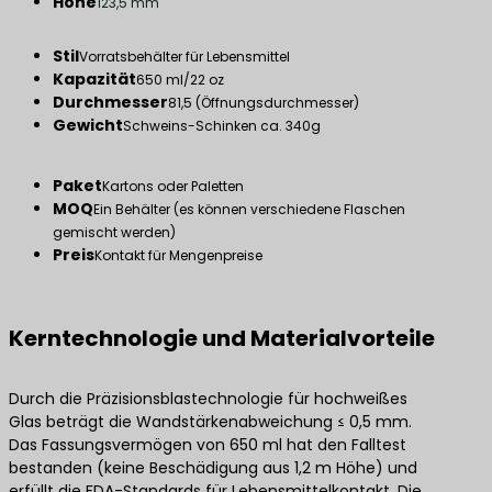
Höhe
123,5 mm
Stil
Vorratsbehälter für Lebensmittel
Kapazität
650 ml/22 oz
Durchmesser
81,5 (Öffnungsdurchmesser)
Gewicht
Schweins-Schinken ca. 340g
Paket
Kartons oder Paletten
MOQ
Ein Behälter (es können verschiedene Flaschen
gemischt werden)
Preis
Kontakt für Mengenpreise
Kerntechnologie und Materialvorteile
Durch die Präzisionsblastechnologie für hochweißes
Glas beträgt die Wandstärkenabweichung ≤ 0,5 mm.
Das Fassungsvermögen von 650 ml hat den Falltest
bestanden (keine Beschädigung aus 1,2 m Höhe) und
erfüllt die FDA-Standards für Lebensmittelkontakt. Die