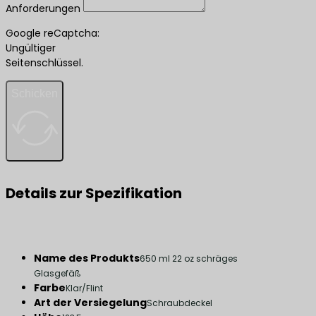
Anforderungen
Google reCaptcha:
Ungültiger
Seitenschlüssel.
Schicken
Details zur Spezifikation
Name des Produkts
650 ml 22 oz schräges
Glasgefäß
Farbe
Klar/Flint
Art der Versiegelung
Schraubdeckel