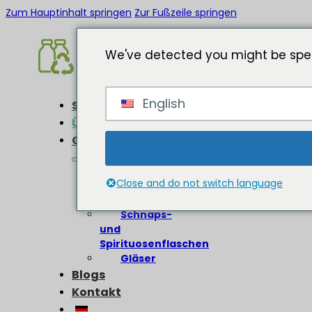
Zum Hauptinhalt springen
Zur Fußzeile springen
We've detected you might be spea
English
Startseite
Über
Glasflaschen
Weinflaschen
Close and do not switch language
Bierflaschen
Olivenölflaschen
Schnaps-
und
Spirituosenflaschen
Gläser
Blogs
Kontakt