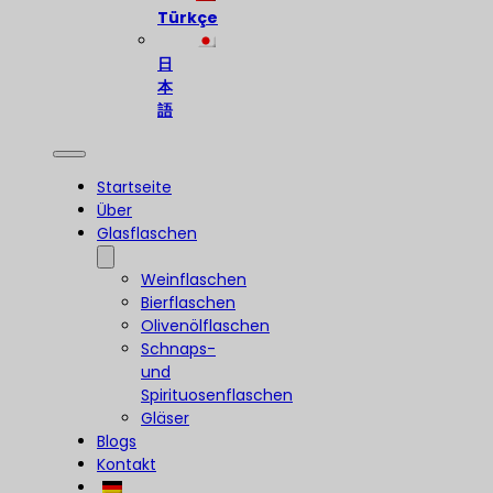
Türkçe
日
本
語
Startseite
Über
Glasflaschen
Weinflaschen
Bierflaschen
Olivenölflaschen
Schnaps-
und
Spirituosenflaschen
Gläser
Blogs
Kontakt