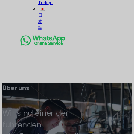
Türkçe
日
本
語
Über uns
Wir sind einer der
führenden