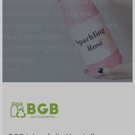
Anpassungen vorzunehmen.
Kontaktieren Sie unsere
Glasverpackungsexperten, um
Ihre individuelle
Verpackungslösung zu
erhalten.
Kontakt