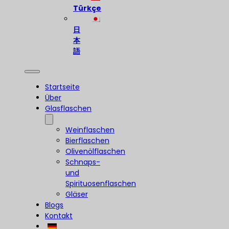
Türkçe
日
本
語
Startseite
Über
Glasflaschen
Weinflaschen
Bierflaschen
Olivenölflaschen
Schnaps-
und
Spirituosenflaschen
Gläser
Blogs
Kontakt