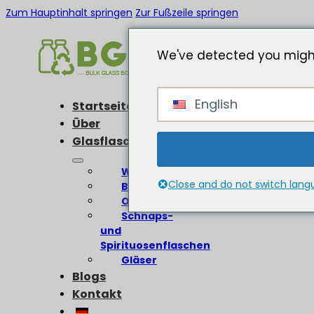
Zum Hauptinhalt springen
Zur Fußzeile springen
We've detected you might
English
Startseite
Über
Glasflaschen
Weinflaschen
Close and do not switch lan
Bierflaschen
Olivenölflaschen
Schnaps-
und
Spirituosenflaschen
Gläser
Blogs
Kontakt