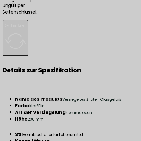
Ungültiger
Seitenschlüssel.
Schicken
Details zur Spezifikation
Name des Produkts
Versiegeltes 2-Liter-Glasgefäß
Farbe
Klar/Flint
Art der Versiegelung
Klemme oben
Höhe
230 mm
Stil
Vorratsbehälter für Lebensmittel