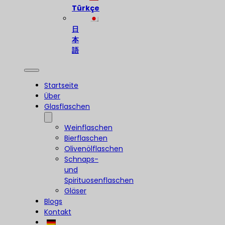
Türkçe
日
本
語
Startseite
Über
Glasflaschen
Weinflaschen
Bierflaschen
Olivenölflaschen
Schnaps-
und
Spirituosenflaschen
Gläser
Blogs
Kontakt