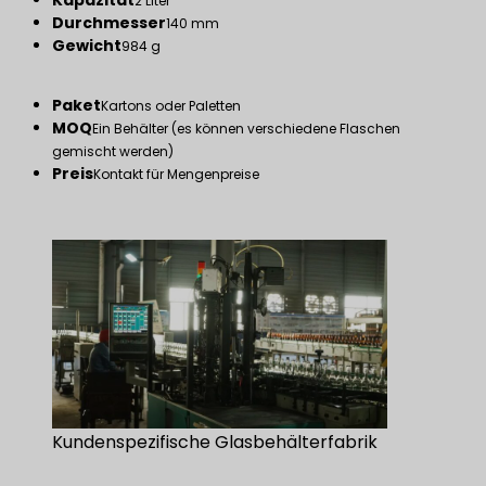
Kapazität
2 Liter
Durchmesser
140 mm
Gewicht
984 g
Paket
Kartons oder Paletten
MOQ
Ein Behälter (es können verschiedene Flaschen
gemischt werden)
Preis
Kontakt für Mengenpreise
Kundenspezifische Glasbehälterfabrik