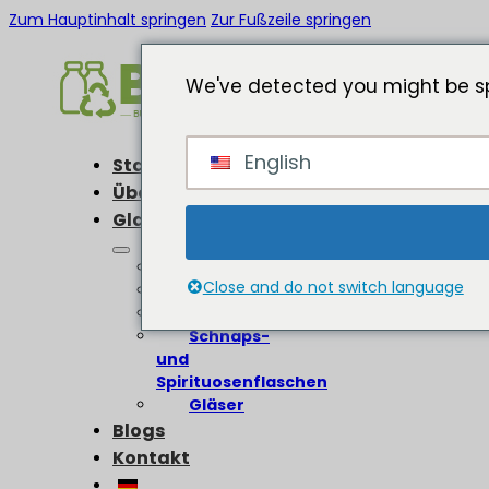
Zum Hauptinhalt springen
Zur Fußzeile springen
We've detected you might be sp
English
Startseite
Über
Glasflaschen
Weinflaschen
Close and do not switch language
Bierflaschen
Olivenölflaschen
Schnaps-
und
Spirituosenflaschen
Gläser
Blogs
Kontakt