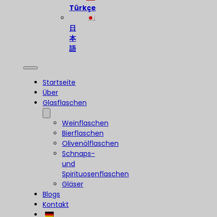
Türkçe
日
本
語
Startseite
Über
Glasflaschen
Weinflaschen
Bierflaschen
Olivenölflaschen
Schnaps-
und
Spirituosenflaschen
Gläser
Blogs
Kontakt