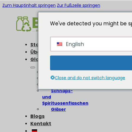
Zum Hauptinhalt springen
Zur Fußzeile springen
We've detected you might be sp
English
Startseite
Über
Glasflaschen
Weinflaschen
Close and do not switch language
Bierflaschen
Olivenölflaschen
Schnaps-
und
Spirituosenflaschen
Gläser
Blogs
Kontakt