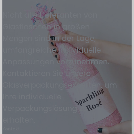
Nicht alle Lieferanten von
Glasflaschen in großen
Mengen sind in der Lage,
umfangreiche individuelle
Anpassungen vorzunehmen.
Kontaktieren Sie unsere
Glasverpackungsexperten, um
Ihre individuelle
Verpackungslösung zu
erhalten.
Kontakt