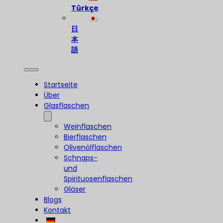
Türkçe
日
本
語
Startseite
Über
Glasflaschen
Weinflaschen
Bierflaschen
Olivenölflaschen
Schnaps-
und
Spirituosenflaschen
Gläser
Blogs
Kontakt