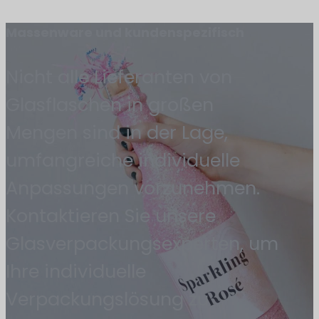
Massenware und kundenspezifisch
Nicht alle Lieferanten von
Glasflaschen in großen
Mengen sind in der Lage,
umfangreiche individuelle
Anpassungen vorzunehmen.
Kontaktieren Sie unsere
Glasverpackungsexperten, um
Ihre individuelle
Verpackungslösung zu