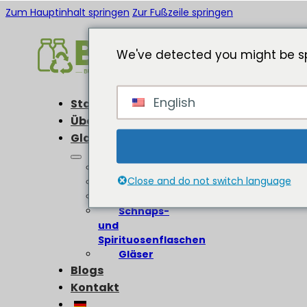
Zum Hauptinhalt springen
Zur Fußzeile springen
We've detected you might be sp
English
Startseite
Über
Glasflaschen
Weinflaschen
Close and do not switch language
Bierflaschen
Olivenölflaschen
Schnaps-
und
Spirituosenflaschen
Gläser
Blogs
Kontakt