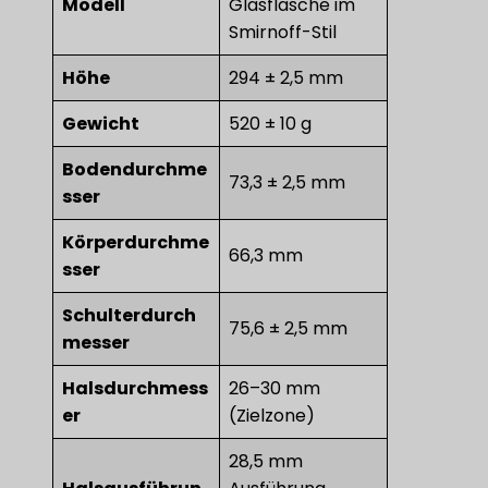
Modell
Glasflasche im
Smirnoff-Stil
Höhe
294 ± 2,5 mm
Gewicht
520 ± 10 g
Bodendurchme
73,3 ± 2,5 mm
sser
Körperdurchme
66,3 mm
sser
Schulterdurch
75,6 ± 2,5 mm
messer
Halsdurchmess
26–30 mm
er
(Zielzone)
28,5 mm