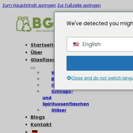
Zum Hauptinhalt springen
Zur Fußzeile springen
We've detected you might
English
Startseite
Über
Glasflaschen
Weinflaschen
Close and do not switch lan
Bierflaschen
Olivenölflaschen
Schnaps-
und
Spirituosenflaschen
Gläser
Blogs
Kontakt