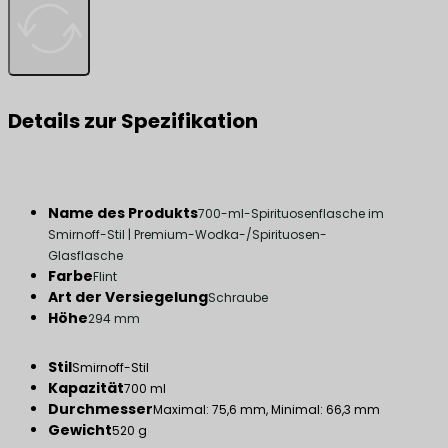
Details zur Spezifikation
Name des Produkts
700-ml-Spirituosenflasche im
Smirnoff-Stil | Premium-Wodka-/Spirituosen-
Glasflasche
Farbe
Flint
Art der Versiegelung
Schraube
Höhe
294 mm
Stil
Smirnoff-Stil
Kapazität
700 ml
Durchmesser
Maximal: 75,6 mm, Minimal: 66,3 mm
Gewicht
520 g