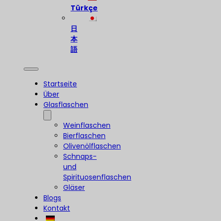
Türkçe
日
本
語
Startseite
Über
Glasflaschen
Weinflaschen
Bierflaschen
Olivenölflaschen
Schnaps-
und
Spirituosenflaschen
Gläser
Blogs
Kontakt