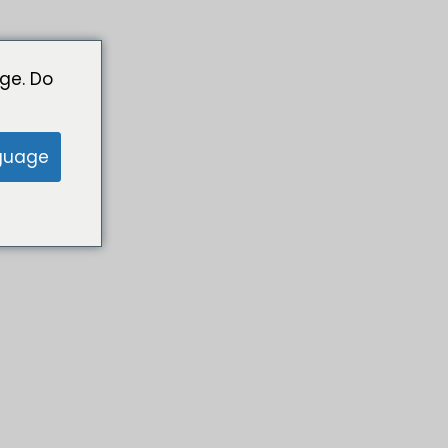
ge. Do
guage