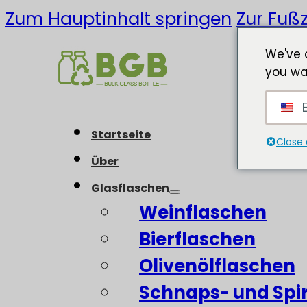
Zum Hauptinhalt springen
Zur Fußz
We've 
you wa
E
Startseite
Close 
Über
Glasflaschen
Weinflaschen
Bierflaschen
Olivenölflaschen
Schnaps- und Spi