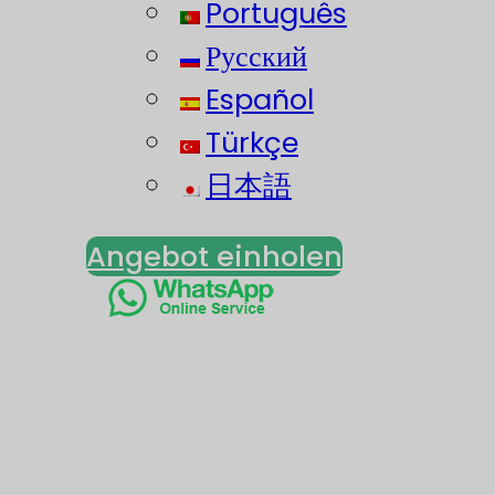
Português
Русский
Español
Türkçe
日本語
Angebot einholen