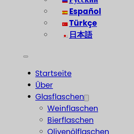
Español
Türkçe
日本語
Startseite
Über
Glasflaschen
Weinflaschen
Bierflaschen
Olivenölflaschen