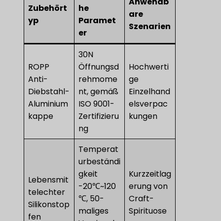
Anwendb
Zubehört
he
are
yp
Paramet
Szenarien
er
30N
ROPP
Öffnungsd
Hochwerti
Anti-
rehmome
ge
Diebstahl-
nt, gemäß
Einzelhand
Aluminium
ISO 9001-
elsverpac
kappe
Zertifizieru
kungen
ng
Temperat
urbeständi
gkeit
Kurzzeitlag
Lebensmit
-20℃~120
erung von
telechter
℃, 50-
Craft-
Silikonstop
maliges
Spirituose
fen