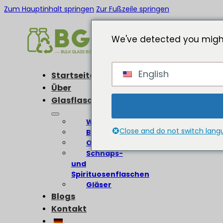
Zum Hauptinhalt springen
Zur Fußzeile springen
We've detected you might
English
Startseite
Über
Glasflaschen
Weinflaschen
Close and do not switch lan
Bierflaschen
Olivenölflaschen
Schnaps-
und
Spirituosenflaschen
Gläser
Blogs
Kontakt