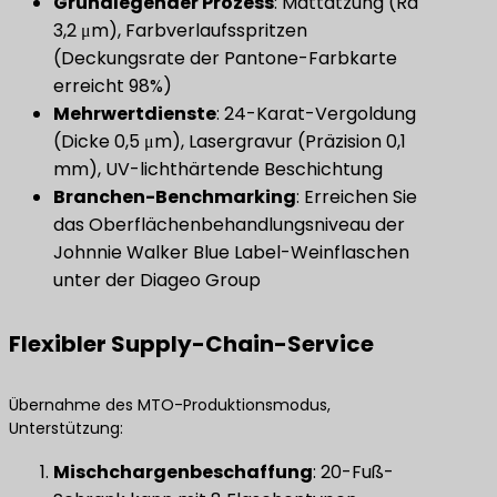
​Grundlegender Prozess​
​: Mattätzung (Ra
3,2 μm), Farbverlaufsspritzen
(Deckungsrate der Pantone-Farbkarte
erreicht 98%)
Mehrwertdienste
​: 24-Karat-Vergoldung
(Dicke 0,5 μm), Lasergravur (Präzision 0,1
mm), UV-lichthärtende Beschichtung
Branchen-Benchmarking
​: Erreichen Sie
das Oberflächenbehandlungsniveau der
Johnnie Walker Blue Label-Weinflaschen
unter der Diageo Group
Flexibler Supply-Chain-Service
Übernahme des MTO-Produktionsmodus,
Unterstützung:
​Mischchargenbeschaffung​
​: 20-Fuß-