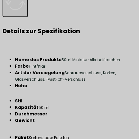
Details zur Spezifikation
Name des Produkts
50ml Miniatur-Alkoholflaschen
Farbe
Flint/Klar
Art der Versiegelung
Schraubverschluss, Korken,
Glasverschluss, Twist-off-Verschluss
Höhe
Stil
Kapazität
50 ml
Durchmesser
Gewicht
Paket
Kartons oder Paletten