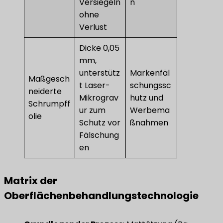
Versiegeln
n
ohne
Verlust
Dicke 0,05
mm,
unterstütz
Markenfäl
Maßgesch
t Laser-
schungssc
neiderte
Mikrograv
hutz und
Schrumpff
ur zum
Werbema
olie
Schutz vor
ßnahmen
Fälschung
en
Matrix der
Oberflächenbehandlungstechnologie