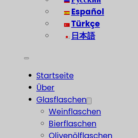
Español
Türkçe
日本語
Startseite
Über
Glasflaschen
Weinflaschen
Bierflaschen
Olivenölflaschen