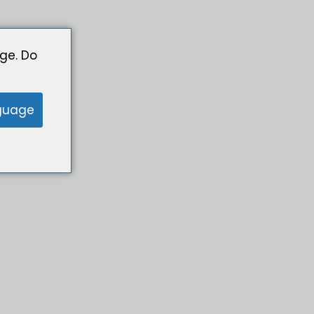
ge. Do
guage