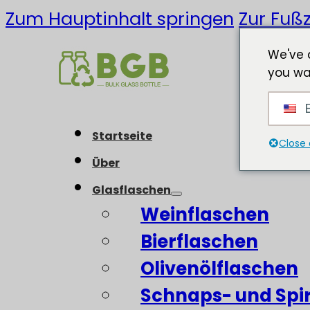
Zum Hauptinhalt springen
Zur Fußz
We've 
you wa
E
Startseite
Close 
Über
Glasflaschen
Weinflaschen
Bierflaschen
Olivenölflaschen
Schnaps- und Spi