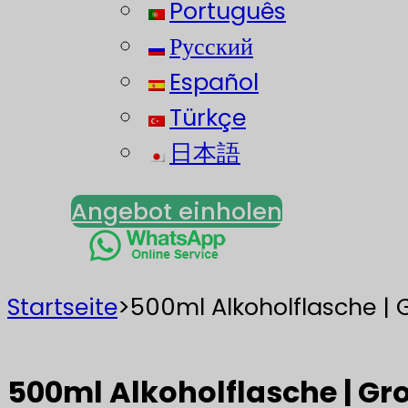
Português
Русский
Español
Türkçe
日本語
Angebot einholen
Startseite
>
500ml Alkoholflasche |
500ml Alkoholflasche | G