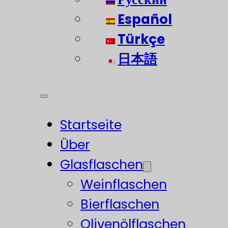
Español
Türkçe
日本語
Startseite
Über
Glasflaschen
Weinflaschen
Bierflaschen
Olivenölflaschen