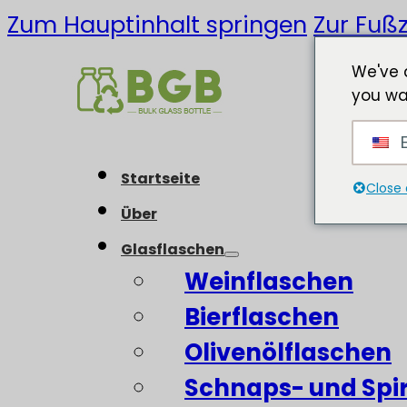
Zum Hauptinhalt springen
Zur Fußz
We've 
you wa
E
Startseite
Close 
Über
Glasflaschen
Weinflaschen
Bierflaschen
Olivenölflaschen
Schnaps- und Spi