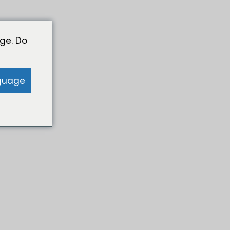
ge. Do
guage