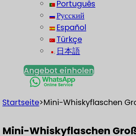
Português
Русский
Español
Türkçe
日本語
Angebot einholen
Startseite
>
Mini-Whiskyflaschen Gr
Mini-Whiskyflaschen Groß