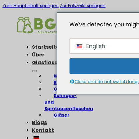
Zum Hauptinhalt springen
Zur Fußzeile springen
We've detected you might
English
Startseite
Über
Glasflaschen
Weinflaschen
Close and do not switch lan
Bierflaschen
Olivenölflaschen
Schnaps-
und
Spirituosenflaschen
Gläser
Blogs
Kontakt