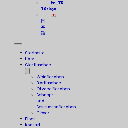
Türkçe
日
本
語
Startseite
Über
Glasflaschen
Weinflaschen
Bierflaschen
Olivenölflaschen
Schnaps-
und
Spirituosenflaschen
Gläser
Blogs
Kontakt