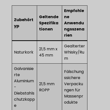
Empfohle
Geltende
ne
Zubehört
Spezifika
Anwendu
yp
tionen
ngsszena
rien
Gealterter
21,5 mm x
Naturkork
Whisky/Ru
45 mm
m
Galvanisie
Fälschung
rte
ssichere
Aluminium
21,5 mm
Verpacku
-
ROPP
ngen für
Diebstahls
Massenpr
chutzkapp
odukte
e