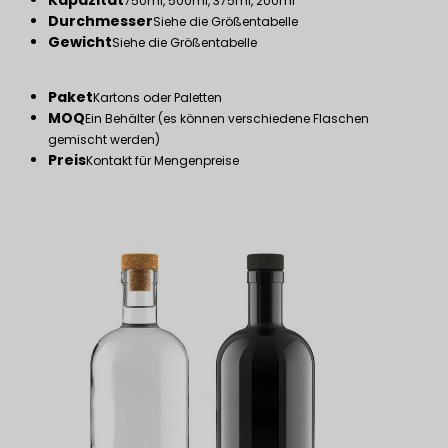
Kapazität
750ml, 500ml, 375ml, 200ml
Durchmesser
Siehe die Größentabelle
Gewicht
Siehe die Größentabelle
Paket
Kartons oder Paletten
MOQ
Ein Behälter (es können verschiedene Flaschen
gemischt werden)
Preis
Kontakt für Mengenpreise