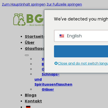
Zum Hauptinhalt springen
Zur Fußzeile springen
We've detected you might
English
Startseite
Über
Glasflaschen
Weinflaschen
Close and do not switch lan
Bierflaschen
Olivenölflaschen
Schnaps-
und
Spirituosenflaschen
Gläser
Blogs
Kontakt