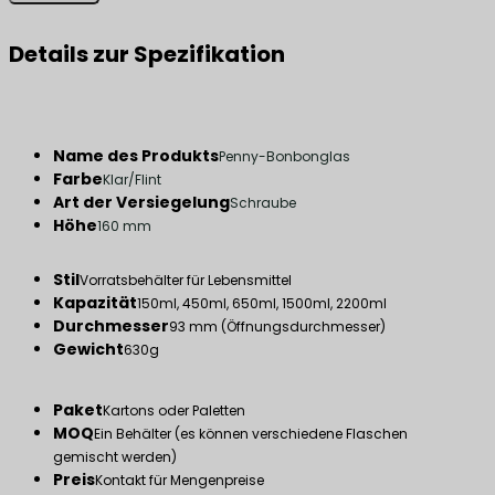
Details zur Spezifikation
Name des Produkts
Penny-Bonbonglas
Farbe
Klar/Flint
Art der Versiegelung
Schraube
Höhe
160 mm
Stil
Vorratsbehälter für Lebensmittel
Kapazität
150ml, 450ml, 650ml, 1500ml, 2200ml
Durchmesser
93 mm (Öffnungsdurchmesser)
Gewicht
630g
Paket
Kartons oder Paletten
MOQ
Ein Behälter (es können verschiedene Flaschen
gemischt werden)
Preis
Kontakt für Mengenpreise