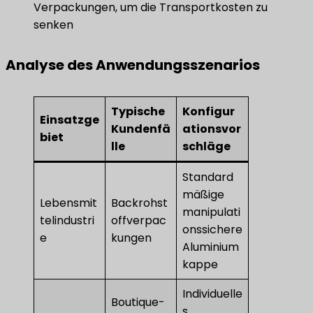
Verpackungen, um die Transportkosten zu
senken
Analyse des Anwendungsszenarios
Typische
Konfigur
Einsatzge
Kundenfä
ationsvor
biet
lle
schläge
Standard
mäßige
Lebensmit
Backrohst
manipulati
telindustri
offverpac
onssichere
e
kungen
Aluminium
kappe
Individuelle
Boutique-
s