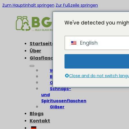
Zum Hauptinhalt springen
Zur Fußzeile springen
We've detected you might
English
Startseite
Über
Glasflaschen
Weinflaschen
Close and do not switch lan
Bierflaschen
Olivenölflaschen
Schnaps-
und
Spirituosenflaschen
Gläser
Blogs
Kontakt