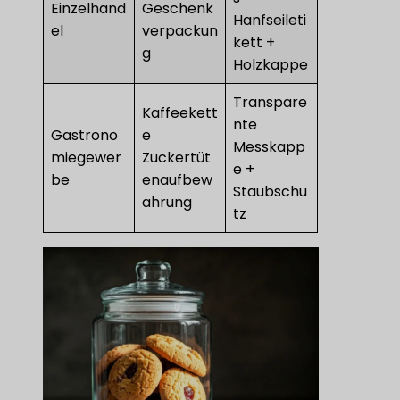
Einzelhand
Geschenk
Hanfseileti
el
verpackun
kett +
g
Holzkappe
Transpare
Kaffeekett
nte
Gastrono
e
Messkapp
miegewer
Zuckertüt
e +
be
enaufbew
Staubschu
ahrung
tz