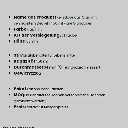
Name des Produkts
Keksdose aus Glas mit
versiegeltem Deckel | 450 ml klare Glasdosen
Farbe
Klar/Flint
Art der Versiegelung
Schraube
Höhe
102mm
Stil
Vorratsbehälter für Lebensmittel
Kapazität
450 ml
Durchmesser
64 mm (Öffnungsdurchmesser)
Gewicht
226g
Paket
Kartons oder Paletten
MOQ
Ein Behälter (es können verschiedene Flaschen
gemischt werden)
Preis
Kontakt für Mengenpreise