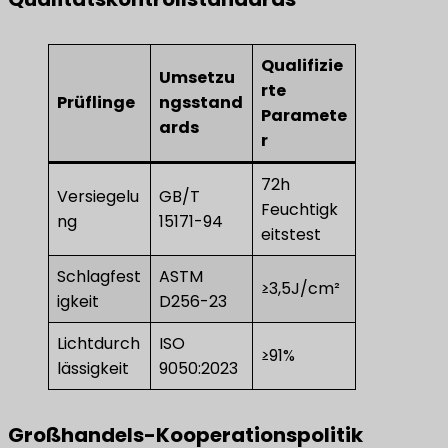
Qualifizie
Umsetzu
rte
Prüflinge
ngsstand
Paramete
ards
r
72h
Versiegelu
GB/T
Feuchtigk
ng
15171-94
eitstest
Schlagfest
ASTM
≥3,5J/cm²
igkeit
D256-23
Lichtdurch
ISO
≥91%
lässigkeit
9050:2023
Großhandels-Kooperationspolitik