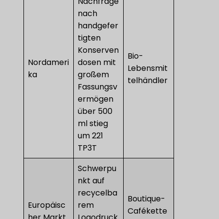
Nachfrage
nach
handgefer
tigten
Konserven
Bio-
Nordameri
dosen mit
Lebensmit
ka
großem
telhändler
Fassungsv
ermögen
über 500
ml stieg
um 221
TP3T
Schwerpu
nkt auf
recycelba
Boutique-
Europäisc
rem
Cafékette
her Markt
Logodruck