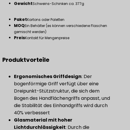
Gewicht
Schweins-Schinken ca. 377g
Paket
Kartons oder Paletten
MOQ
Ein Behälter (es können verschiedene Flaschen
gemischt werden)
Preis
Kontakt für Mengenpreise
Produktvorteile
Ergonomisches Griffdesign
: Der
bogenförmige Griff verfügt über eine
Dreipunkt-Stützstruktur, die sich dem
Bogen des Handflächengriffs anpasst, und
die Stabilität des Einhandgriffs wird durch
40% verbessert
Glasmaterial mit hoher
Lichtdurchlässigkeit
: Durch die