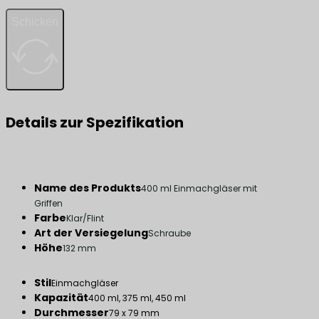
Schicken
Details zur Spezifikation
Name des Produkts
400 ml Einmachgläser mit
Griffen
Farbe
Klar/Flint
Art der Versiegelung
Schraube
Höhe
132 mm
Stil
Einmachgläser
Kapazität
400 ml, 375 ml, 450 ml
Durchmesser
79 x 79 mm