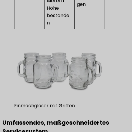
Metern
gen
Höhe
bestande
n
Einmachgläser mit Griffen
Umfassendes, maßgeschneidertes
Servicesystem