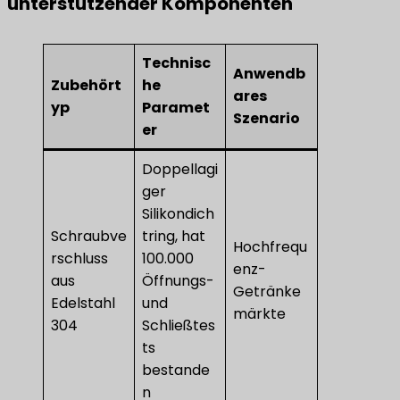
unterstützender Komponenten
Technisc
Anwendb
Zubehört
he
ares
yp
Paramet
Szenario
er
Doppellagi
ger
Silikondich
Schraubve
tring, hat
Hochfrequ
rschluss
100.000
enz-
aus
Öffnungs-
Getränke
Edelstahl
und
märkte
304
Schließtes
ts
bestande
n