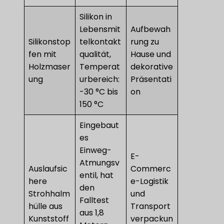
Silikon in
Lebensmit
Aufbewah
Silikonstop
telkontakt
rung zu
fen mit
qualität,
Hause und
Holzmaser
Temperat
dekorative
ung
urbereich:
Präsentati
-30 °C bis
on
150 °C
Eingebaut
es
Einweg-
E-
Atmungsv
Auslaufsic
Commerc
entil, hat
here
e-Logistik
den
Strohhalm
und
Falltest
hülle aus
Transport
aus 1,8
Kunststoff
verpackun