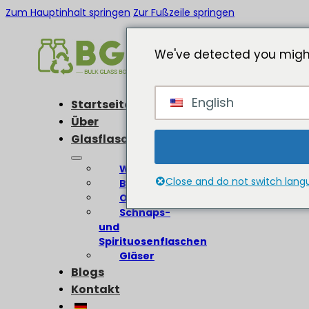
Zum Hauptinhalt springen
Zur Fußzeile springen
We've detected you might
English
Startseite
Über
Glasflaschen
Weinflaschen
Close and do not switch lan
Bierflaschen
Olivenölflaschen
Schnaps-
und
Spirituosenflaschen
Gläser
Blogs
Kontakt