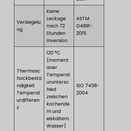
Keine
Leckage
ASTM
Versiegelu
nach 72
D4991-
ng
Stunden
2015
Inversion
120 °C
(moment
aner
Thermosc
Temperat
hockbestä
uruntersc
ndigkeit
ISO 7458-
hied
Temperat
2004
zwischen
urdifferen
kochende
z
m und
eiskaltem
Wasser)