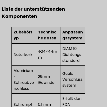
Liste der unterstützenden
Komponenten
Zubehört
Technisc
Anpassun
yp
he Daten
gssystem
DIAM 10
Φ24×44m
Naturkork
Dichtungs
m
standard
Aluminium
Guala
-
29mm
Verschluss
Schraubve
Gewinde
system
rschluss
Erfüllt den
Schrumpf
0,1 mm
FDA