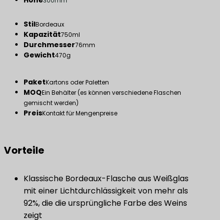
Höhe
300mm
Stil
Bordeaux
Kapazität
750ml
Durchmesser
76mm
Gewicht
470g
Paket
Kartons oder Paletten
MOQ
Ein Behälter (es können verschiedene Flaschen
gemischt werden)
Preis
Kontakt für Mengenpreise
Vorteile
Klassische Bordeaux-Flasche aus Weißglas
mit einer Lichtdurchlässigkeit von mehr als
92%, die die ursprüngliche Farbe des Weins
zeigt