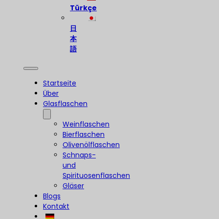
Türkçe
日
本
語
Startseite
Über
Glasflaschen
Weinflaschen
Bierflaschen
Olivenölflaschen
Schnaps-
und
Spirituosenflaschen
Gläser
Blogs
Kontakt