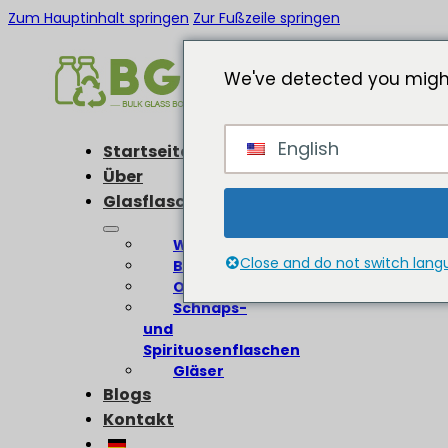
Zum Hauptinhalt springen
Zur Fußzeile springen
We've detected you might
English
Startseite
Über
Glasflaschen
Weinflaschen
Close and do not switch lan
Bierflaschen
Olivenölflaschen
Schnaps-
und
Spirituosenflaschen
Gläser
Blogs
Kontakt