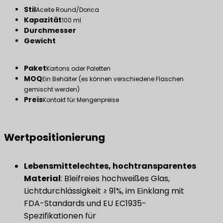
Stil
Aceite Round/Dorica
Kapazität
100 ml
Durchmesser
Gewicht
Paket
Kartons oder Paletten
MOQ
Ein Behälter (es können verschiedene Flaschen
gemischt werden)
Preis
Kontakt für Mengenpreise
Wertpositionierung
​Lebensmittelechtes, hochtransparentes
Material​
​: Bleifreies hochweißes Glas,
Lichtdurchlässigkeit ≥ 91%, im Einklang mit
FDA-Standards und EU EC1935-
Spezifikationen für