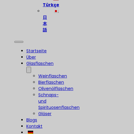
Türkçe
日
本
語
Startseite
Über
Glasflaschen
Weinflaschen
Bierflaschen
Olivenölflaschen
Schnaps-
und
Spirituosenflaschen
Gläser
Blogs
Kontakt