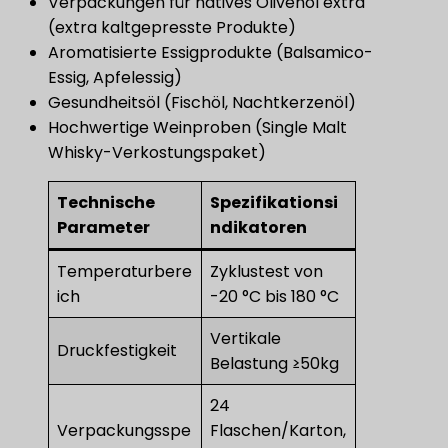
Verpackungen für natives Olivenöl extra
(extra kaltgepresste Produkte)
Aromatisierte Essigprodukte (Balsamico-
Essig, Apfelessig)
Gesundheitsöl (Fischöl, Nachtkerzenöl)
Hochwertige Weinproben (Single Malt
Whisky-Verkostungspaket)
Technische
Spezifikationsi
Parameter
ndikatoren
Temperaturbere
Zyklustest von
ich
-20 °C bis 180 °C
Vertikale
Druckfestigkeit
Belastung ≥50kg
24
Verpackungsspe
Flaschen/Karton,