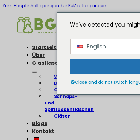
Zum Hauptinhalt springen
Zur Fußzeile springen
We've detected you might
English
Startseite
Über
Glasflaschen
Weinflaschen
Close and do not switch lan
Bierflaschen
Olivenölflaschen
Schnaps-
und
Spirituosenflaschen
Gläser
Blogs
Kontakt