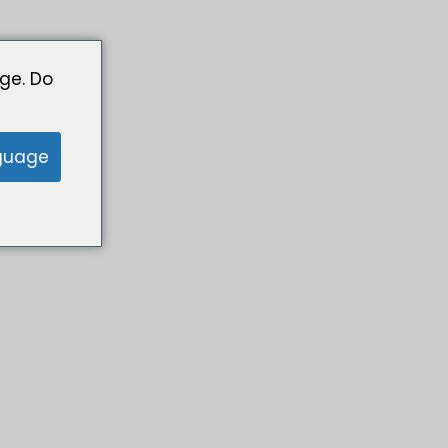
ge. Do
guage