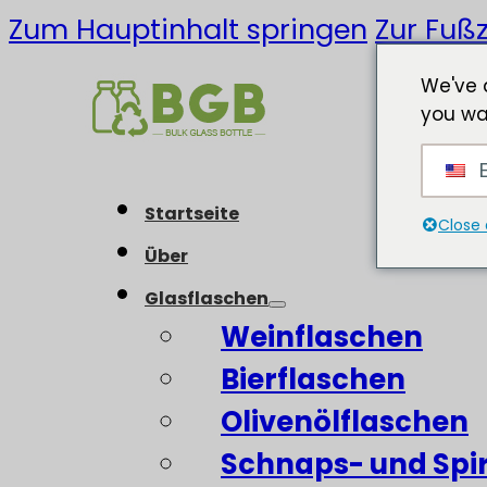
Zum Hauptinhalt springen
Zur Fußz
We've 
you wa
E
Startseite
Close 
Über
Glasflaschen
Weinflaschen
Bierflaschen
Olivenölflaschen
Schnaps- und Spi