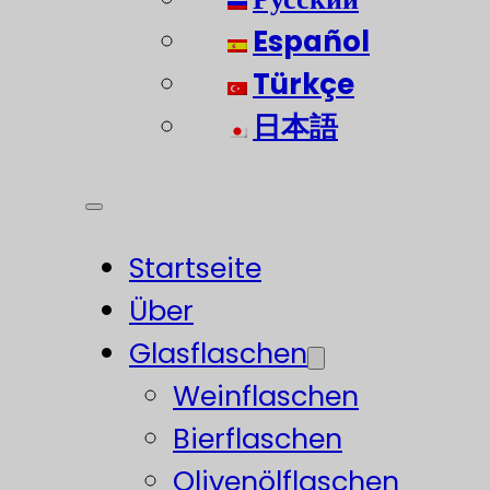
Español
Türkçe
日本語
Startseite
Über
Glasflaschen
Weinflaschen
Bierflaschen
Olivenölflaschen