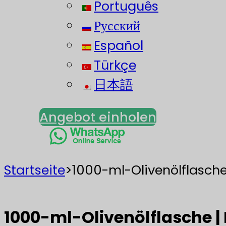
Português
Русский
Español
Türkçe
日本語
Angebot einholen
Startseite
>
1000-ml-Olivenölflasche
1000-ml-Olivenölflasche |