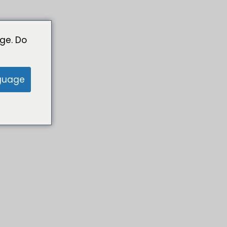
ge. Do
guage