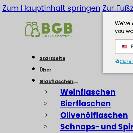
Zum Hauptinhalt springen
Zur Fußz
We've 
you wa
E
Startseite
Close 
Über
Glasflaschen
Weinflaschen
Bierflaschen
Olivenölflaschen
Schnaps- und Spi