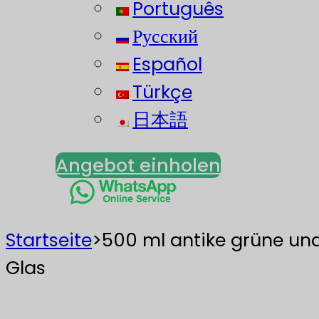
Português
Русский
Español
Türkçe
日本語
Angebot einholen
Startseite
>
500 ml antike grüne und
Glas