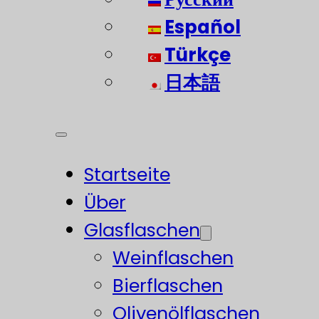
Español
Türkçe
日本語
Startseite
Über
Glasflaschen
Weinflaschen
Bierflaschen
Olivenölflaschen