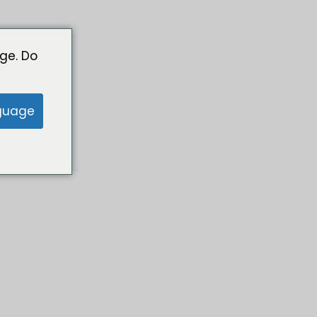
ge. Do
guage