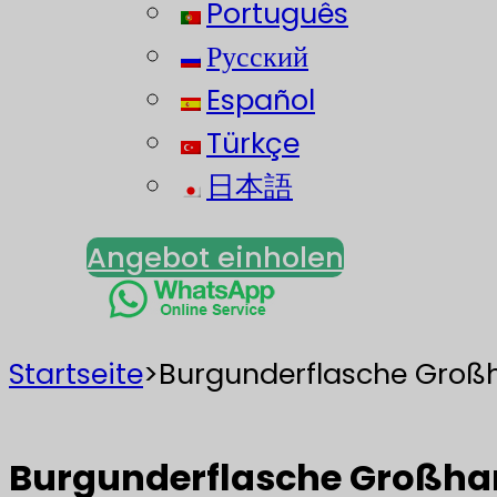
Português
Русский
Español
Türkçe
日本語
Angebot einholen
Startseite
>
Burgunderflasche Großh
Burgunderflasche Großhan