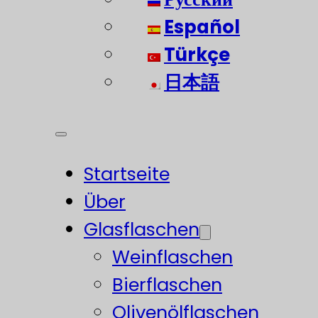
Español
Türkçe
日本語
Startseite
Über
Glasflaschen
Weinflaschen
Bierflaschen
Olivenölflaschen