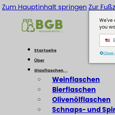
Zum Hauptinhalt springen
Zur Fußz
We've 
you wa
E
Startseite
Close 
Über
Glasflaschen
Weinflaschen
Bierflaschen
Olivenölflaschen
Schnaps- und Spi