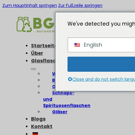
Zum Hauptinhalt springen
Zur Fußzeile springen
We've detected you might
English
Startseite
Über
Glasflaschen
Weinflaschen
Close and do not switch lan
Bierflaschen
Olivenölflaschen
Schnaps-
und
Spirituosenflaschen
Gläser
Blogs
Kontakt