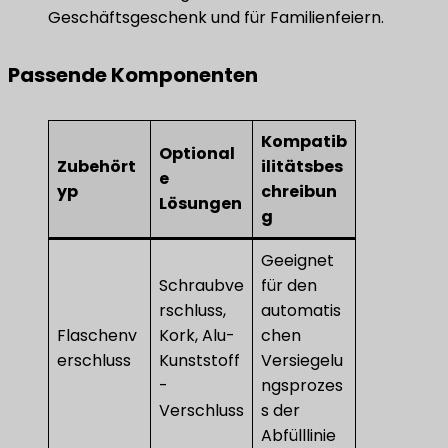
Geschäftsgeschenk und für Familienfeiern.
Passende Komponenten
Kompatib
Optional
Zubehört
ilitätsbes
e
yp
chreibun
Lösungen
g
Geeignet
Schraubve
für den
rschluss,
automatis
Flaschenv
Kork, Alu-
chen
erschluss
Kunststoff
Versiegelu
-
ngsprozes
Verschluss
s der
Abfülllinie