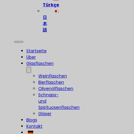
Türkçe
日
本
語
Startseite
Über
Glasflaschen
Weinflaschen
Bierflaschen
Olivenölflaschen
Schnaps-
und
Spirituosenflaschen
Gläser
Blogs
Kontakt