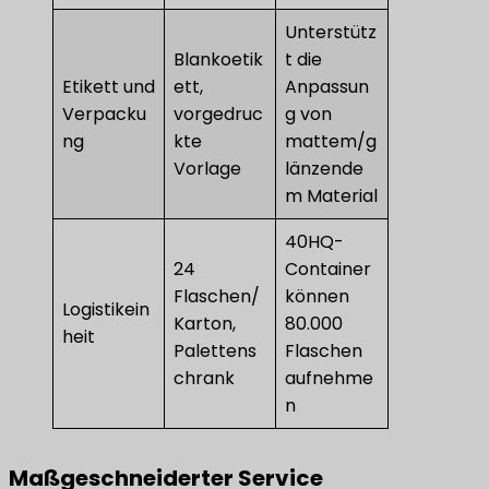
Unterstütz
Blankoetik
t die
Etikett und
ett,
Anpassun
Verpacku
vorgedruc
g von
ng
kte
mattem/g
Vorlage
länzende
m Material
40HQ-
24
Container
Flaschen/
können
Logistikein
Karton,
80.000
heit
Palettens
Flaschen
chrank
aufnehme
n
Maßgeschneiderter Service