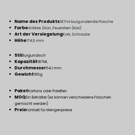
Name des Produkts
187ml burgunderrote Flasche
Farbe
Antikes Grün, Feuerstein (klar)
Art der Versiegelung
Kork, Schraube
Höhe
174,5 mm
Stil
Burgundisch
Kapazität
187ML
Durchmesser
54,1 mm
Gewicht
165g
Paket
Kartons oder Paletten
MOQ
Ein Behälter (es können verschiedene Flaschen
gemischt werden)
Preis
Kontakt für Mengenpreise