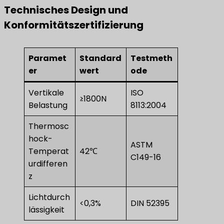
Technisches Design und
Konformitätszertifizierung
Paramet
Standard
Testmeth
er
wert
ode
Vertikale
ISO
≥1800N
Belastung
8113:2004
Thermosc
hock-
ASTM
Temperat
42℃
C149-16
urdifferen
z
Lichtdurch
<0,3%
DIN 52395
lässigkeit