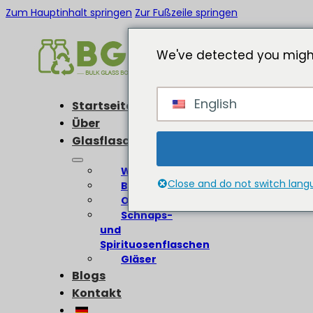
Zum Hauptinhalt springen
Zur Fußzeile springen
We've detected you might
English
Startseite
Über
Glasflaschen
Weinflaschen
Close and do not switch lan
Bierflaschen
Olivenölflaschen
Schnaps-
und
Spirituosenflaschen
Gläser
Blogs
Kontakt