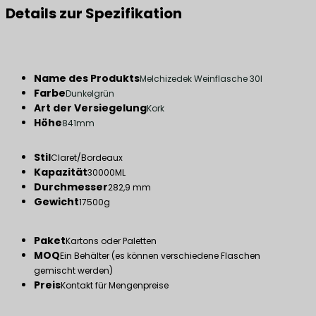
Details zur Spezifikation
Name des Produkts
Melchizedek Weinflasche 30l
Farbe
Dunkelgrün
Art der Versiegelung
Kork
Höhe
841mm
Stil
Claret/Bordeaux
Kapazität
30000ML
Durchmesser
282,9 mm
Gewicht
17500g
Paket
Kartons oder Paletten
MOQ
Ein Behälter (es können verschiedene Flaschen
gemischt werden)
Preis
Kontakt für Mengenpreise