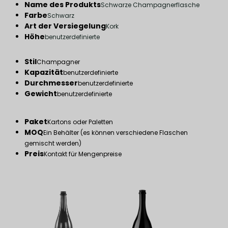
Name des Produkts
Schwarze Champagnerflasche
Farbe
Schwarz
Art der Versiegelung
Kork
Höhe
benutzerdefinierte
Stil
Champagner
Kapazität
benutzerdefinierte
Durchmesser
benutzerdefinierte
Gewicht
benutzerdefinierte
Paket
Kartons oder Paletten
MOQ
Ein Behälter (es können verschiedene Flaschen
gemischt werden)
Preis
Kontakt für Mengenpreise