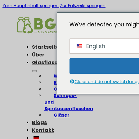
Zum Hauptinhalt springen
Zur Fußzeile springen
We've detected you might
English
Startseite
Über
Glasflaschen
Weinflaschen
Close and do not switch lan
Bierflaschen
Olivenölflaschen
Schnaps-
und
Spirituosenflaschen
Gläser
Blogs
Kontakt