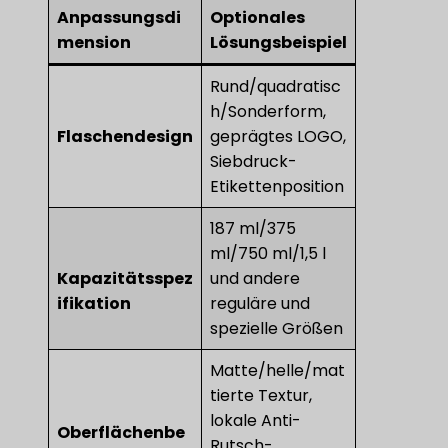
Anpassungsdi
Optionales
mension
Lösungsbeispiel
Rund/quadratisc
h/Sonderform,
Flaschendesign
geprägtes LOGO,
Siebdruck-
Etikettenposition
187 ml/375
ml/750 ml/1,5 l
Kapazitätsspez
und andere
ifikation​
reguläre und
spezielle Größen
Matte/helle/mat
tierte Textur,
lokale Anti-
Oberflächenbe
Rutsch-