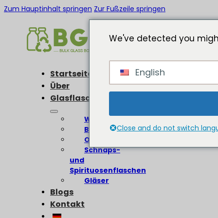
Zum Hauptinhalt springen
Zur Fußzeile springen
We've detected you might
English
Startseite
Über
Glasflaschen
Weinflaschen
Close and do not switch lan
Bierflaschen
Olivenölflaschen
Schnaps-
und
Spirituosenflaschen
Gläser
Blogs
Kontakt