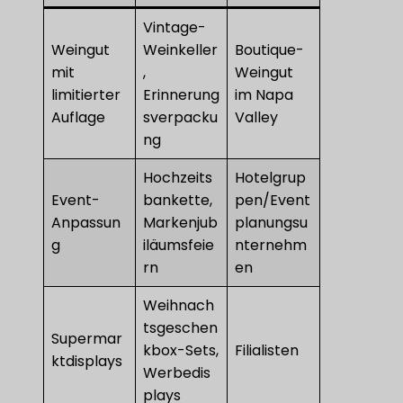
Vintage-
Weingut
Weinkeller
Boutique-
mit
,
Weingut
limitierter
Erinnerung
im Napa
Auflage
sverpacku
Valley
ng
Hochzeits
Hotelgrup
Event-
bankette,
pen/Event
Anpassun
Markenjub
planungsu
g
iläumsfeie
nternehm
rn
en
Weihnach
tsgeschen
Supermar
kbox-Sets,
Filialisten
ktdisplays
Werbedis
plays