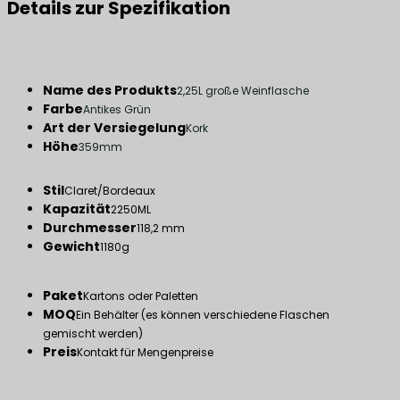
Details zur Spezifikation
Name des Produkts
2,25L große Weinflasche
Farbe
Antikes Grün
Art der Versiegelung
Kork
Höhe
359mm
Stil
Claret/Bordeaux
Kapazität
2250ML
Durchmesser
118,2 mm
Gewicht
1180g
Paket
Kartons oder Paletten
MOQ
Ein Behälter (es können verschiedene Flaschen
gemischt werden)
Preis
Kontakt für Mengenpreise