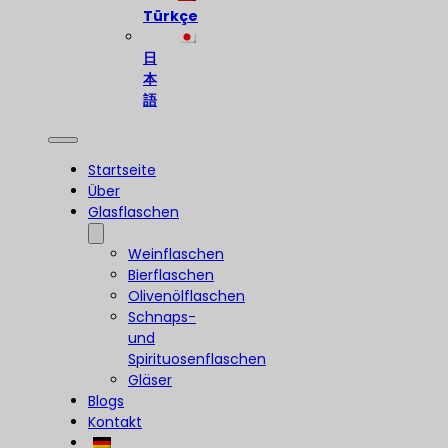
Türkçe
日
本
語
Startseite
Über
Glasflaschen
Weinflaschen
Bierflaschen
Olivenölflaschen
Schnaps-
und
Spirituosenflaschen
Gläser
Blogs
Kontakt