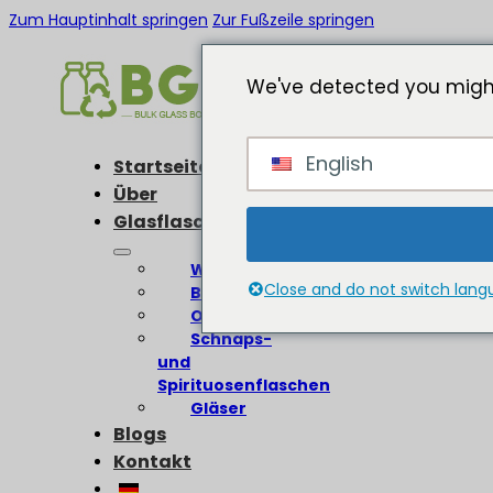
Zum Hauptinhalt springen
Zur Fußzeile springen
We've detected you might
English
Startseite
Über
Glasflaschen
Weinflaschen
Close and do not switch lan
Bierflaschen
Olivenölflaschen
Schnaps-
und
Spirituosenflaschen
Gläser
Blogs
Kontakt