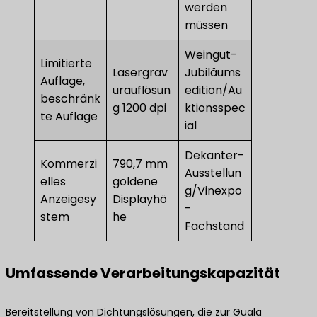
werden
müssen
Weingut-
Limitierte
Lasergrav
Jubiläums
Auflage,
urauflösun
edition/Au
beschränk
g 1200 dpi
ktionsspec
te Auflage
ial
Dekanter-
Kommerzi
790,7 mm
Ausstellun
elles
goldene
g/Vinexpo
Anzeigesy
Displayhö
-
stem
he
Fachstand
Umfassende Verarbeitungskapazität
Bereitstellung von Dichtungslösungen, die zur Guala