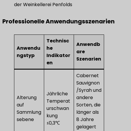
der Weinkellerei Penfolds
Professionelle Anwendungsszenarien
Technisc
Anwendb
Anwendu
he
are
ngstyp
Indikator
Szenarien
en
Cabernet
Sauvignon
/Syrah und
Jährliche
Alterung
andere
Temperat
auf
Sorten, die
urschwan
Sammlung
länger als
kung
sebene
8 Jahre
≤0,3℃
gelagert