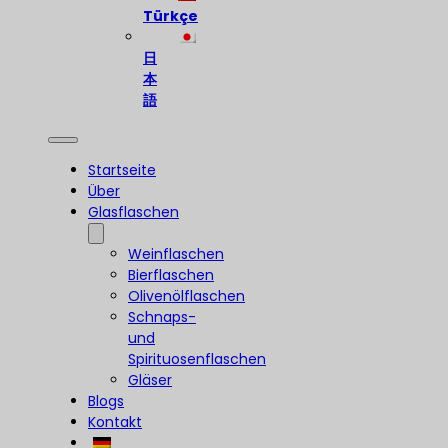
Türkçe
日
本
語
Startseite
Über
Glasflaschen
Weinflaschen
Bierflaschen
Olivenölflaschen
Schnaps-
und
Spirituosenflaschen
Gläser
Blogs
Kontakt