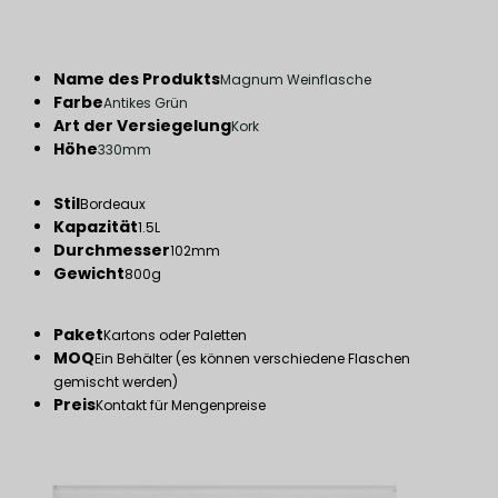
Name des Produkts
Magnum Weinflasche
Farbe
Antikes Grün
Art der Versiegelung
Kork
Höhe
330mm
Stil
Bordeaux
Kapazität
1.5L
Durchmesser
102mm
Gewicht
800g
Paket
Kartons oder Paletten
MOQ
Ein Behälter (es können verschiedene Flaschen
gemischt werden)
Preis
Kontakt für Mengenpreise