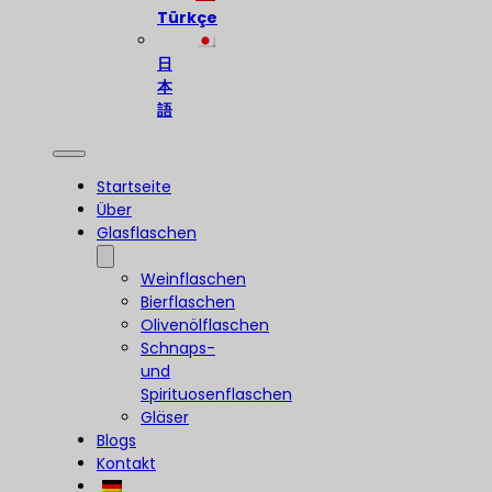
Türkçe
日
本
語
Startseite
Über
Glasflaschen
Weinflaschen
Bierflaschen
Olivenölflaschen
Schnaps-
und
Spirituosenflaschen
Gläser
Blogs
Kontakt