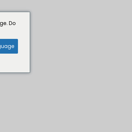
ge. Do
guage