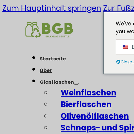
Zum Hauptinhalt springen
Zur Fußz
We've 
you wa
E
Startseite
Close 
Über
Glasflaschen
Weinflaschen
Bierflaschen
Olivenölflaschen
Schnaps- und Spi