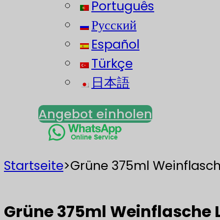
Português
Русский
Español
Türkçe
日本語
Angebot einholen
Startseite
>
Grüne 375ml Weinflasch
Grüne 375ml Weinflasche L