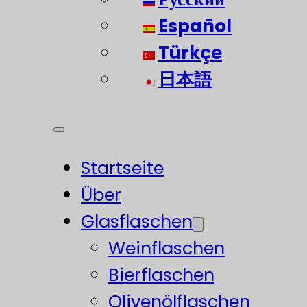
Español
Türkçe
日本語
Startseite
Über
Glasflaschen
Weinflaschen
Bierflaschen
Olivenölflaschen