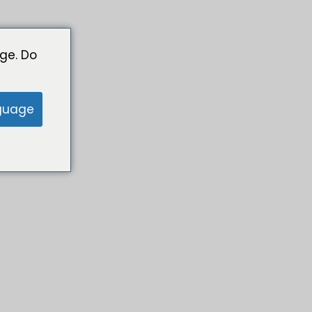
ge. Do
guage