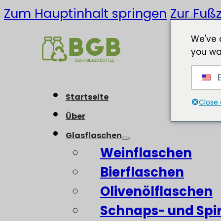
Zum Hauptinhalt springen
Zur Fußz
We've 
you wa
E
Startseite
Close 
Über
Glasflaschen
Weinflaschen
Bierflaschen
Olivenölflaschen
Schnaps- und Spi