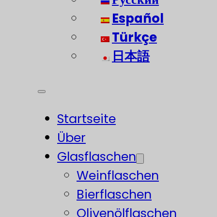
Español
Türkçe
日本語
Startseite
Über
Glasflaschen
Weinflaschen
Bierflaschen
Olivenölflaschen