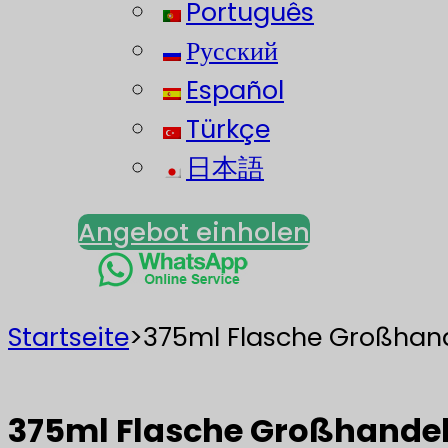
Português
Русский
Español
Türkçe
日本語
Angebot einholen
Startseite
>
375ml Flasche Großhand
375ml Flasche Großhandel