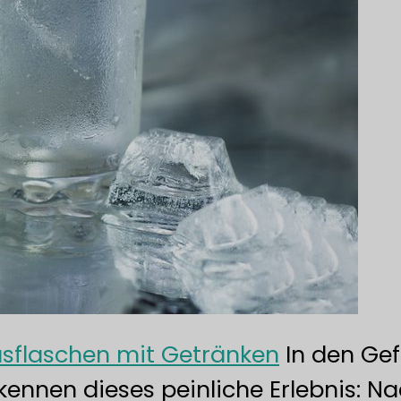
asflaschen mit Getränken
In den Gef
kennen dieses peinliche Erlebnis: N