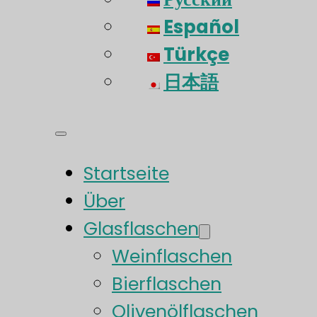
Español
Türkçe
日本語
Startseite
Über
Glasflaschen
Weinflaschen
Bierflaschen
Olivenölflaschen