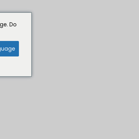
ge. Do
guage