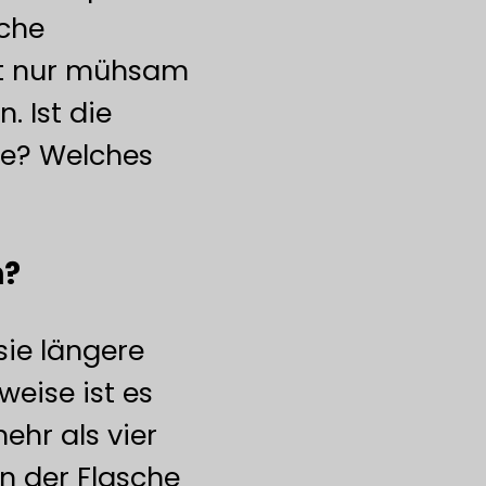
sche
cht nur mühsam
. Ist die
ie? Welches
 ​
sie längere
weise ist es
ehr als vier
in der Flasche