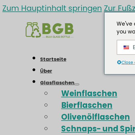
Zum Hauptinhalt springen
Zur Fußz
We've 
you wa
E
Startseite
Close 
Über
Glasflaschen
Weinflaschen
Bierflaschen
Olivenölflaschen
Schnaps- und Spi