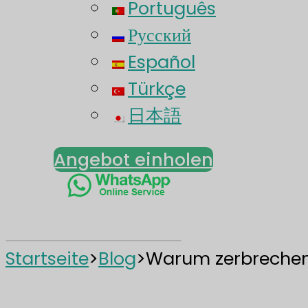
Português
Русский
Español
Türkçe
日本語
Angebot einholen
Startseite
>
Blog
>
Warum zerbrechen 