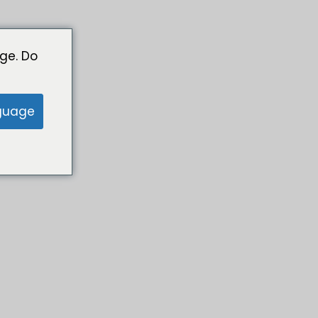
ge. Do
guage