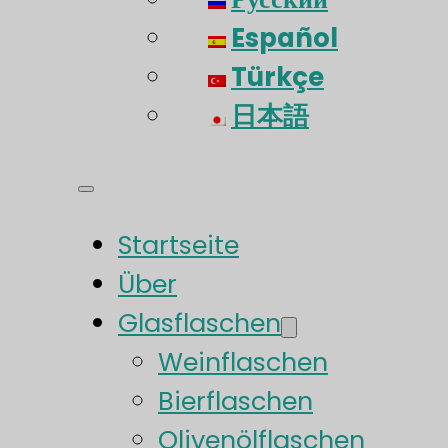
Español
Türkçe
日本語
Startseite
Über
Glasflaschen
Weinflaschen
Bierflaschen
Olivenölflaschen