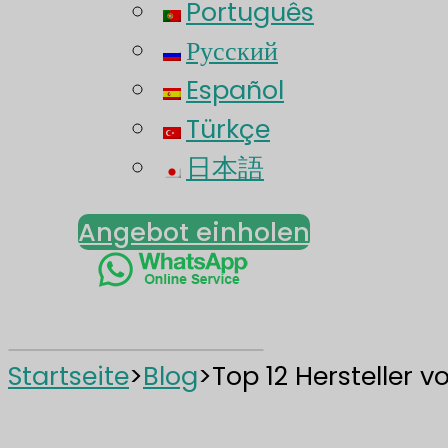
Português
Русский
Español
Türkçe
日本語
Angebot einholen
Startseite
>
Blog
>
Top 12 Hersteller 