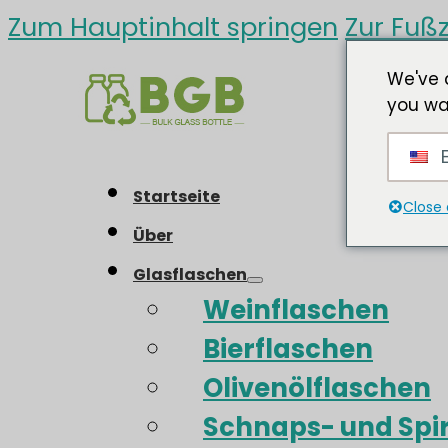
Zum Hauptinhalt springen
Zur Fußz
We've 
you wa
E
Startseite
Close 
Über
Glasflaschen
Weinflaschen
Bierflaschen
Olivenölflaschen
Schnaps- und Spi