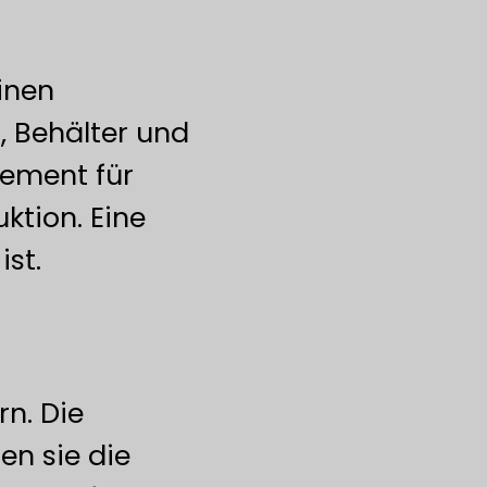
inen
, Behälter und
gement für
ktion. Eine
ist.
n. Die
en sie die