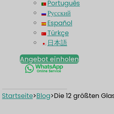
Português
Русский
Español
Türkçe
日本語
Angebot einholen
Startseite
>
Blog
>
Die 12 größten Gla