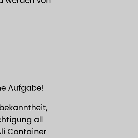
nd werden von
he Aufgabe!
bekanntheit,
htigung all
Ali Container