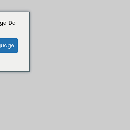
ge. Do
guage