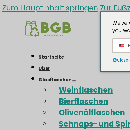
Zum Hauptinhalt springen
Zur Fußz
We've 
you wa
E
Startseite
Close 
Über
Glasflaschen
Weinflaschen
Bierflaschen
Olivenölflaschen
Schnaps- und Spi