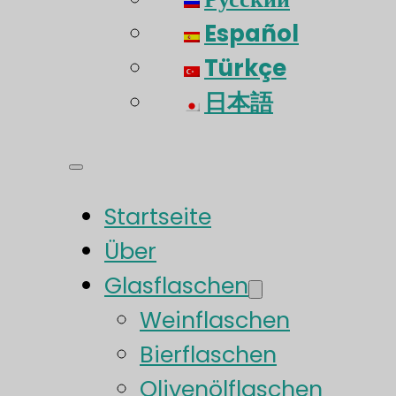
Español
Türkçe
日本語
Startseite
Über
Glasflaschen
Weinflaschen
Bierflaschen
Olivenölflaschen