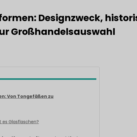
ormen: Designzweck, histor
 zur Großhandelsauswahl
en: Von Tongefäßen zu
t es Glasflaschen?