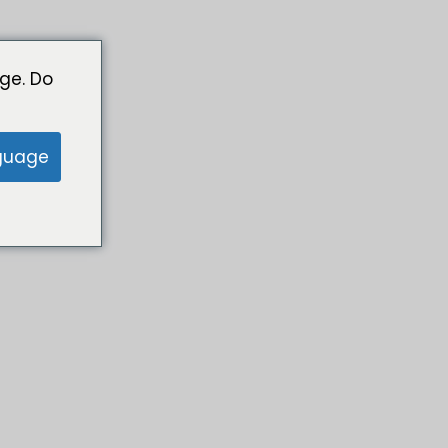
ge. Do
guage