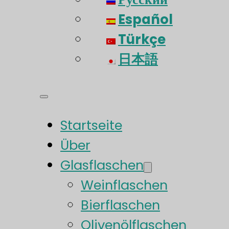
Español
Türkçe
日本語
Startseite
Über
Glasflaschen
Weinflaschen
Bierflaschen
Olivenölflaschen