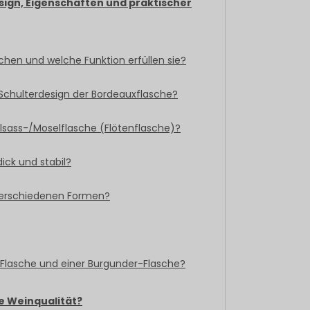
ign, Eigenschaften und praktischer
en und welche Funktion erfüllen sie?
Schulterdesign der Bordeauxflasche?
Elsass-/Moselflasche (Flötenflasche)?
ck und stabil?
 verschiedenen Formen?
Flasche und einer Burgunder-Flasche?
ie Weinqualität?