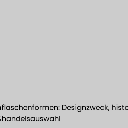
flaschenformen: Designzweck, histo
oßhandelsauswahl