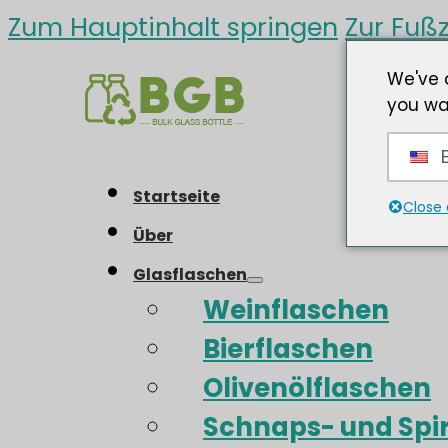
Zum Hauptinhalt springen
Zur Fußz
We've 
you wa
E
Startseite
Close 
Über
Glasflaschen
Weinflaschen
Bierflaschen
Olivenölflaschen
Schnaps- und Spi